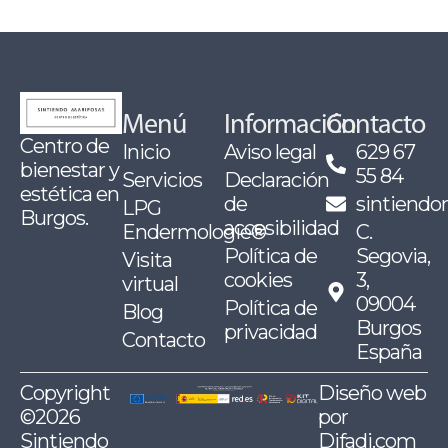
Menú
Información
Contacto
Centro de
Inicio
Aviso legal
629 67
bienestar y
55 84
Servicios
Declaración
estética en
de
sintiend
LPG
Burgos.
accesibilidad
Endermologie®
C.
Política de
Segovia,
Visita
cookies
3,
virtual
09004
Política de
Blog
Burgos
privacidad
Contacto
España
Copyright
Diseño web
©2026
por
Sintiendo
Difadi.com