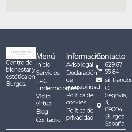
Menú
Información
Contacto
Centro de
Inicio
Aviso legal
629 67
bienestar y
55 84
Servicios
Declaración
estética en
de
sintiend
LPG
Burgos.
accesibilidad
Endermologie®
C.
Política de
Segovia,
Visita
cookies
3,
virtual
09004
Política de
Blog
Burgos
privacidad
Contacto
España